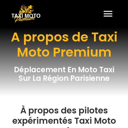
Passer
au
contenu
Togg
A propos de Taxi
Navi
HOME
Moto Premium
À PROPOS
Déplacement En Moto Taxi
TARIFS
Sur La Région Parisienne
TRAJETS
À propos des pilotes
CONTACT
expérimentés Taxi Moto