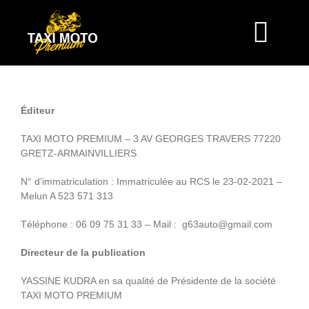
Passer
au
contenu
Togg
Navi
HOME
Éditeur
À PROPOS
TAXI MOTO PREMIUM – 3 AV GEORGES TRAVERS 77220
GRETZ-ARMAINVILLIERS
N° d’immatriculation : Immatriculée au RCS le 23-02-2021 –
TARIFS
Melun A 523 571 313
Téléphone : 06 09 75 31 33 – Mail : g63auto@gmail.com
TRAJETS
Directeur de la publication
CONTACT
YASSINE KUDRA en sa qualité de Présidente de la société
TAXI MOTO PREMIUM