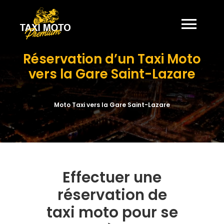
Passer
au
contenu
Togg
Réservation d’un Taxi Moto
Navi
HOME
vers la Gare Saint-Lazare
À PROPOS
Moto Taxi vers la Gare Saint-Lazare
TARIFS
TRAJETS
Effectuer une
réservation de
CONTACT
taxi moto pour se