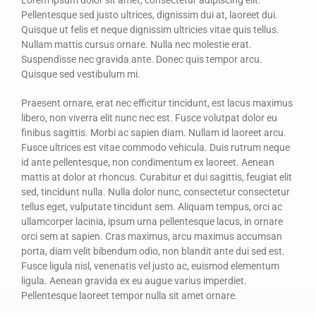
RÉSERVATION
Pellentesque sed justo ultrices, dignissim dui at, laoreet dui.
Quisque ut felis et neque dignissim ultricies vitae quis tellus.
Nullam mattis cursus ornare. Nulla nec molestie erat.
Suspendisse nec gravida ante. Donec quis tempor arcu.
Quisque sed vestibulum mi.
Praesent ornare, erat nec efficitur tincidunt, est lacus maximus
libero, non viverra elit nunc nec est. Fusce volutpat dolor eu
finibus sagittis. Morbi ac sapien diam. Nullam id laoreet arcu.
Fusce ultrices est vitae commodo vehicula. Duis rutrum neque
id ante pellentesque, non condimentum ex laoreet. Aenean
mattis at dolor at rhoncus. Curabitur et dui sagittis, feugiat elit
sed, tincidunt nulla. Nulla dolor nunc, consectetur consectetur
tellus eget, vulputate tincidunt sem. Aliquam tempus, orci ac
ullamcorper lacinia, ipsum urna pellentesque lacus, in ornare
orci sem at sapien. Cras maximus, arcu maximus accumsan
porta, diam velit bibendum odio, non blandit ante dui sed est.
Fusce ligula nisl, venenatis vel justo ac, euismod elementum
ligula. Aenean gravida ex eu augue varius imperdiet.
Pellentesque laoreet tempor nulla sit amet ornare.