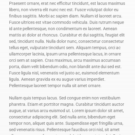
Praesent ornare, erat nec efficitur tincidunt, est lacus maximus
libero, non viverra elit nunc nec est. Fusce volutpat dolor eu
finibus sagittis. Morbi ac sapien diam. Nullam id laoreet arcu.
Fusce ultrices est vitae commodo vehicula. Duis rutrum neque
id ante pellentesque, non condimentum ex laoreet. Aenean
mattis at dolor at rhoncus. Curabitur et dui sagittis, feugiat elit
sed, tincidunt nulla. Nulla dolor nunc, consectetur consectetur
tellus eget, vulputate tincidunt sem. Aliquam tempus, orci ac
ullamcorper lacinia, ipsum urna pellentesque lacus, in ornare
orci sem at sapien. Cras maximus, arcu maximus accumsan
porta, diam velit bibendum odio, non blandit ante dui sed est.
Fusce ligula nisl, venenatis vel justo ac, euismod elementum
ligula. Aenean gravida ex eu augue varius imperdiet.
Pellentesque laoreet tempor nulla sit amet ornare.
Nullam quis tempus lacus. Sed congue enim non vestibulum
pharetra. Etiam et porttitor magna. Curabitur tincidunt auctor
augue, at varius arcu euismod ut. Lorem ipsum dolor sit amet,
consectetur adipiscing elit. Sed nulla ante, bibendum eget
tempor non, aliquet quis ante. Suspendisse eget fringilla urna,
sed venenatis risus. Pellentesque faucibus orci nisl, sit amet