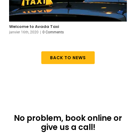
Welcome to Avada Taxi
T
janvier 16th, 2020
|
0 Comments
j
BACK TO NEWS
Don’t want to use
the app?
No problem, book online or
give us a call!