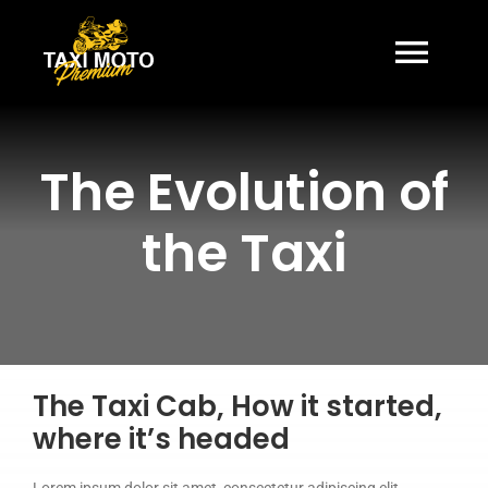
Passer
au
contenu
Togg
Navi
HOME
The Evolution of
À PROPOS
the Taxi
TARIFS
TRAJETS
The Taxi Cab, How it started,
where it’s headed
CONTACT
Lorem ipsum dolor sit amet, consectetur adipiscing elit.