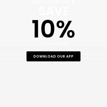
Book online now &
SAVE
10%
On Your Ride
DOWNLOAD OUR APP