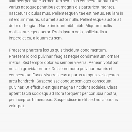
ullamcorper nunc fermentum sed. In id consectetur dui. Orci
varius natoque penatibus et magnis dis parturient montes,
nascetur ridiculus mus. Pellentesque vitae est metus. Nullam in
interdum mauris, sit amet auctor nulla. Pellentesque auctor at
dolor ut feugiat. Nunc tincidunt nibh nibh. Aliquam mollis
mollis ante eget auctor. Proin ipsum odio, sollicitudin a
imperdiet eu, aliquam eu sem.
Praesent pharetra lectus quis tincidunt condimentum.
Praesent id orci pulvinar, feugiat neque condimentum, ornare
metus. Sed tempor dolor ac semper viverra. Aenean volutpat
nulla in gravida ornare. Duis commodo pulvinar mauris et
consectetur. Fusce viverra lacus a purus tempus, vel egestas
arcu hendrerit. Suspendisse congue sem eget consequat
pulvinar. Ut efficitur est quis magna tincidunt sodales. Class
aptent taciti sociosqu ad litora torquent per conubia nostra,
per inceptos himenaeos. Suspendisse in elit sed nulla cursus
volutpat.